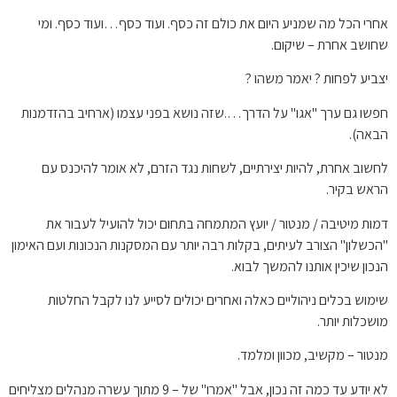
אחרי הכל מה שמניע היום את כולם זה כסף. ועוד כסף…ועוד כסף. ומי
שחושב אחרת – שיקום.
יצביע לפחות ? יאמר משהו ?
חפשו גם ערך "אגו" על הדרך….שזה נושא בפני עצמו (ארחיב בהזדמנות
הבאה).
לחשוב אחרת, להיות יצירתיים, לשחות נגד הזרם, לא אומר להיכנס עם
הראש בקיר.
דמות מיטיבה / מנטור / יועץ המתמחה בתחום יכול להועיל לעבור את
"הכשלון" הצורב לעיתים, בקלות רבה יותר עם המסקנות הנכונות ועם האימון
הנכון שיכין אותנו להמשך לבוא.
שימוש בכלים ניהוליים כאלה ואחרים יכולים לסייע לנו לקבל החלטות
מושכלות יותר.
מנטור – מקשיב, מכוון ומלמד.
לא יודע עד כמה זה נכון, אבל "אמרו" של – 9 מתוך עשרה מנהלים מצליחים