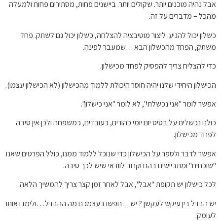
אבל נהיה מוכנים יותר. שקולים יותר. ביישנים פחות, מסתירים פחות ולמעלה
מהכל – מדברים על זה.
כשלון יכול להניע. ליצור מוטיבציה להצלחה, כשלון יכול גם לשתק. פחד
משתק, הפחד מהכשלון הבא…שמעבר לפינה.
כדי להצליח צריך להפסיק לפחד מכישלון.
הכישלון היחידי שלנו יהיה חוסר היכולת ללמוד מהכישלון (לא הכישלון עצמו).
אפשר לומר "אני נכשלתי", לא לומר "אני כישלון".
כולנו נכשלים על בסיס יום יומי כהורים, כעובדים, כמשפחה ולכן אין סיבה
לפחד מכישלון.
אפשר לדבר ולספר על הכישלון כדי שנוכל ללמוד ממנו, כולל הפרטים שאנו
"שוכחים" ומתביישים בהם וקרוב לוודאי שיש לכך סיבה.
לכל כישלון יש תקופת "אבל", אבל לאחר זמן קצר צריך להמשיך הלאה.
יש הבדל בין עיקש לעקשן ? יש…חפשו בעצמכם מה ההבדל…ולימדו אותו
לעומק.