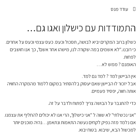
עודד מנס
התמודדות עם כישלון ואגו גם…
כשלון ברוב המקרים יביא לבושה, תסכול וכעס. כעס עצמי וכעס על אחרים.
כי רובנו.."לא אשמים במה שקורה לנו, מישהו אחר אשם", כך אנו חושבים
לפחות.
האומנם ? ממש לא…
אין הביישן למד ? למד גם למד.
אבל יזכור לו הביישן שאם יעסוק בלהסתיר במקום ללמוד מהמקרה החוויה
אותה חווה, יפסיד פעמיים.
כדי להתגבר על הבושה צריך לפתוח ולדבר על זה.
"אני נכשלתי" לא שווה ל "אני כישלון", הרי אנו לא יכולים להחליף את עצמנו.
אם נלמד מזה נפיק לקחים נעשה התאמות ונתאמן…נהיה מוכנים יותר
למכשול הבא, שיבוא. בטוח יבוא.