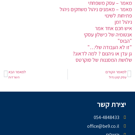
מאמר – עסק משפחתי
מאמר – מאמנים ניהול משחקים ניהול
פתיחות לשינוי
ניהול זמן
איש חכם אחד אמר
אנטומיה של כישלון עסקי
"הבוס"
"זו לא העבודה שלי…"
גן עדן או גיהנום ? למה לדאוג?
שלושת המסננות של סוקרטס
למאמר הקודם
למאמר הבא
עסק קטן גדול
השרדות
יצירת קשר
054-4848433
office@be9.co.il
ירושלים