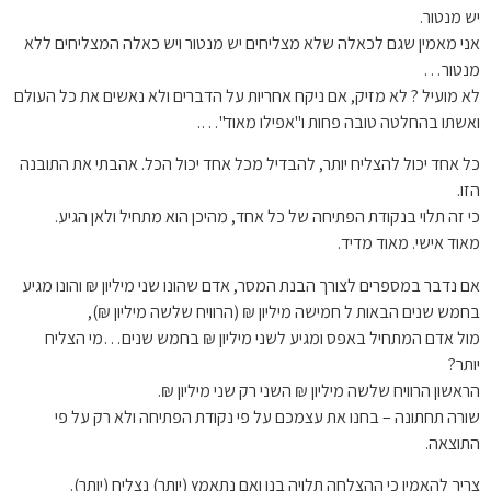
יש מנטור.
אני מאמין שגם לכאלה שלא מצליחים יש מנטור ויש כאלה המצליחים ללא
מנטור…
לא מועיל ? לא מזיק, אם ניקח אחריות על הדברים ולא נאשים את כל העולם
ואשתו בהחלטה טובה פחות ו"אפילו מאוד"….
כל אחד יכול להצליח יותר, להבדיל מכל אחד יכול הכל. אהבתי את התובנה
הזו.
כי זה תלוי בנקודת הפתיחה של כל אחד, מהיכן הוא מתחיל ולאן הגיע.
מאוד אישי. מאוד מדיד.
אם נדבר במספרים לצורך הבנת המסר, אדם שהונו שני מיליון ₪ והונו מגיע
בחמש שנים הבאות ל חמישה מיליון ₪ (הרוויח שלשה מיליון ₪),
מול אדם המתחיל באפס ומגיע לשני מיליון ₪ בחמש שנים…מי הצליח
יותר?
הראשון הרוויח שלשה מיליון ₪ השני רק שני מיליון ₪.
שורה תחתונה – בחנו את עצמכם על פי נקודת הפתיחה ולא רק על פי
התוצאה.
צריך להאמין כי ההצלחה תלויה בנו ואם נתאמץ (יותר) נצליח (יותר).