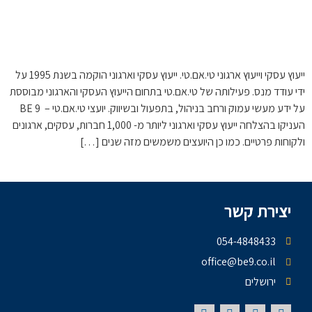
ייעוץ עסקי וייעוץ ארגוני טי.אם.טי. ייעוץ עסקי וארגוני הוקמה בשנת 1995 על
ידי עודד מנס. פעילותה של טי.אם.טי בתחום הייעוץ העסקי והארגוני מבוססת
על ידע מעשי עמוק ורחב בניהול, בתפעול ובשיווק. יועצי טי.אם.טי – BE 9
העניקו בהצלחה ייעוץ עסקי וארגוני ליותר מ- 1,000 חברות, עסקים, ארגונים
ולקוחות פרטיים. כמו כן היועצים משמשים מזה שנים […]
יצירת קשר
054-4848433
office@be9.co.il
ירושלים